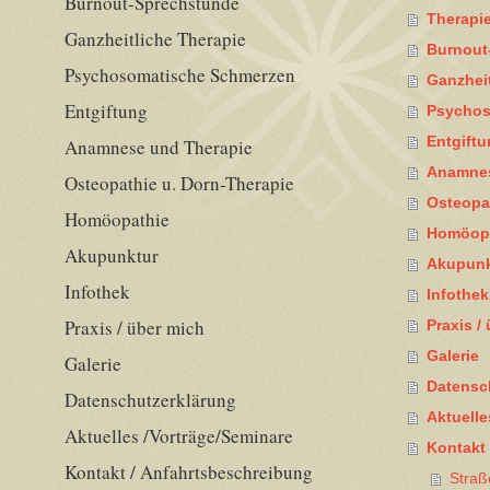
Burnout-Sprechstunde
Therapi
Ganzheitliche Therapie
Burnout
Psychosomatische Schmerzen
Ganzheit
Entgiftung
Psychos
Entgift
Anamnese und Therapie
Anamnes
Osteopathie u. Dorn-Therapie
Osteopat
Homöopathie
Homöop
Akupunktur
Akupunk
Infothek
Infothek
Praxis / über mich
Praxis /
Galerie
Galerie
Datensc
Datenschutzerklärung
Aktuelle
Aktuelles /Vorträge/Seminare
Kontakt
Kontakt / Anfahrtsbeschreibung
Straß