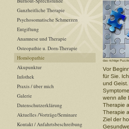
Burnout-Sprechstunde
Ganzheitliche Therapie
Psychosomatische Schmerzen
Entgiftung
Anamnese und Therapie
Osteopathie u. Dorn-Therapie
Homöopathie
das richtige Puzz
Akupunktur
Vor Beginn
für Sie. I
Infothek
und Geist
Praxis / über mich
Symptome 
Galerie
wenn alle 
Datenschutzerklärung
Therapie 
Therapie 
Aktuelles /Vorträge/Seminare
Ziel der h
Kontakt / Anfahrtsbeschreibung
Gesundwer