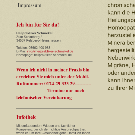
Impressum
chronisch
kann die 
Heilungsp
Ich bin für Sie da!
Homöopathi
Heilpraktiker Schmekel
herzustell
Zum Schimberg 2
34587 Felsberg-Helmshausen
Mineralber
Telefon: 05662 400 983
hergestell
E-Mail:
info@heilpraktiker-schmekel.de
Homepage: heilpraktiker-schmekel.de
Nebenwirk
Migräne, 
Wenn ich nicht in meiner Praxis bin
oder ande
erreichen Sie mich unter der Mobil-
kann Ihne
Rufnummer: 0174-29 333 29-----------
zu Ihrer M
------ Termine nur nach
telefonischer Vereinbarung
Infothek
Mit umfassendem Wissen und fachlicher
Kompetenz bin ich der richtige Ansprechpartner,
wenn es um Ihre Gesundheit geht. Damit ich Ihnen