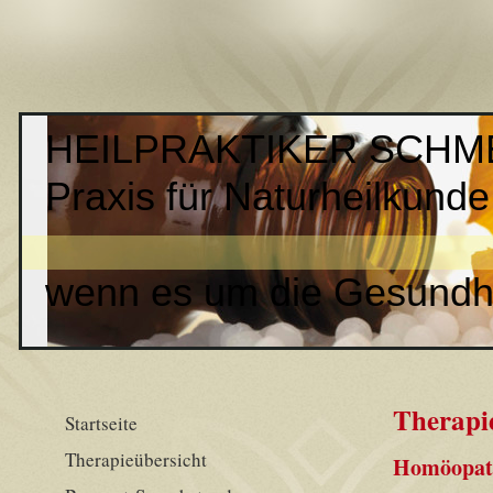
HEILPRAKTIKER SCHM
Praxis für Naturheilkunde
wenn es um die Gesundhe
Therapi
Startseite
Therapieübersicht
Homöopat